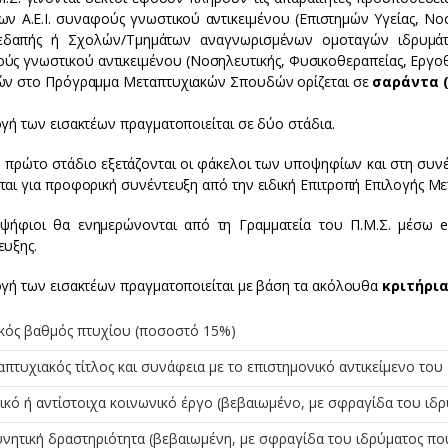
ων Α.Ε.Ι. συναφούς γνωστικού αντικειμένου (Επιστημών Υγείας, Νο
εδαπής ή Σχολών/Τμημάτων αναγνωρισμένων ομοταγών ιδρυμάτω
ύς γνωστικού αντικειμένου (Νοσηλευτικής, Φυσικοθεραπείας, Εργοθ
ών στο Πρόγραμμα Μεταπτυχιακών Σπουδών ορίζεται σε
σαράντα (
γή των εισακτέων πραγματοποιείται σε δύο στάδια.
ο πρώτο στάδιο εξετάζονται οι φάκελοι των υποψηφίων και στη συν
ται για προφορική συνέντευξη από την ειδική Επιτροπή Επιλογής Μ
ψήφιοι θα ενημερώνονται από τη Γραμματεία του Π.Μ.Σ. μέσω e
ευξης.
ογή των εισακτέων πραγματοποιείται με βάση τα ακόλουθα
κριτήρι
ικός βαθμός πτυχίου (ποσοστό 15%)
πτυχιακός τίτλος και συνάφεια με το επιστημονικό αντικείμενο του
ικό ή αντίστοιχα κοινωνικό έργο (βεβαιωμένο, με σφραγίδα του ιδρ
νητική δραστηριότητα (βεβαιωμένη, με σφραγίδα του ιδρύματος που