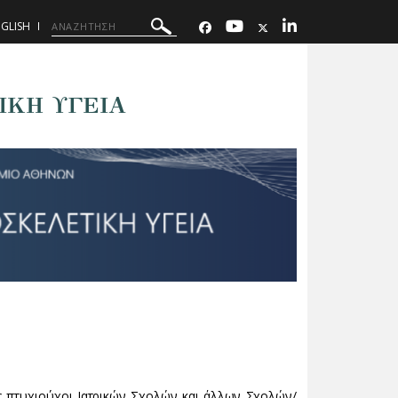
GLISH
ΙΚΗ ΥΓΕΙΑ
ις πτυχιούχοι Ιατρικών Σχολών και άλλων Σχολών/