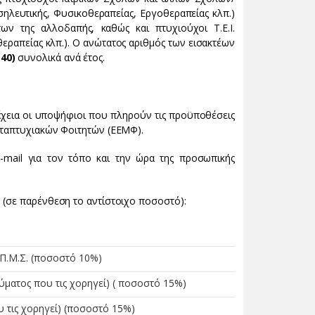
σηλευτικής, Φυσικοθεραπείας, Εργοθεραπείας κλπ.)
ν της αλλοδαπής, καθώς και πτυχιούχοι Τ.Ε.Ι.
εραπείας κλπ.). Ο ανώτατος αριθμός των εισακτέων
40)
συνολικά ανά έτος.
έχεια οι υποψήφιοι που πληρούν τις προϋποθέσεις
εταπτυχιακών Φοιτητών (ΕΕΜΦ).
-mail για τον τόπο και την ώρα της προσωπικής
α
(σε παρένθεση το αντίστοιχο ποσοστό):
 Π.Μ.Σ. (ποσοστό 10%)
ύματος που τις χορηγεί) ( ποσοστό 15%)
 τις χορηγεί) (ποσοστό 15%)