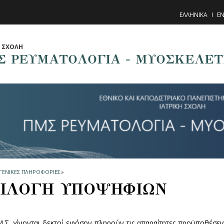
ΕΛΛΗΝΙΚΑ
EN
Η ΣΧΟΛΗ
Σ ΡΕΥΜΑΤΟΛΟΓΙΑ - ΜΥΟΣΚΕΛΕΤ
ΓΕΝΙΚΕΣ ΠΛΗΡΟΦΟΡΙΕΣ
»
ΙΛΟΓΗ ΥΠΟΨΗΦΙΩΝ
Μ.Σ. γίνονται δεκτοί εφόσον πληρούν τις απαραίτητες προϋποθέσε