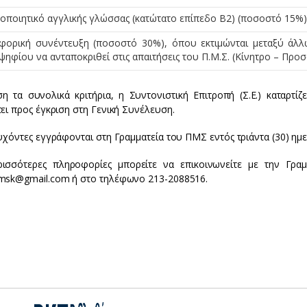
οποιητικό αγγλικής γλώσσας (κατώτατο επίπεδο Β2) (ποσοστό 15%)
φορική συνέντευξη (ποσοστό 30%), όπου εκτιμώνται μεταξύ άλλων
ηφίου να ανταποκριθεί στις απαιτήσεις του Π.Μ.Σ. (Κίνητρο – Προ
η τα συνολικά κριτήρια, η Συντονιστική Επιτροπή (Σ.Ε.) καταρτί
ει προς έγκριση στη Γενική Συνέλευση.
τυχόντες εγγράφονται στη Γραμματεία του ΠΜΣ εντός τριάντα (30) η
ρισσότερες πληροφορίες μπορείτε να επικοινωνείτε με την Γραμ
msk@gmail.com ή στο τηλέφωνο 213-2088516.