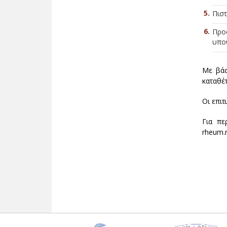
Πιστ
Προ
υποψ
Με βάσ
καταθέτ
Οι επι
Για πε
rheum.